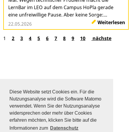
Mai: Wegen technischer Probleme macht die
LernBar im LEO auf dem Campus HoPla gerade
eine unfreiwillige Pause. Aber keine Sorge:…
Weiterlesen
22.05.2026
1
2
3
4
5
6
7
8
9
10
nächste
DATENSCHUTZ
SITEMAP
Diese Website setzt Cookies ein. Für die
FAQ
Nutzungsanalyse wird die Software Matomo
KONTAKT
verwendet. Wenn Sie der Nutzungsanalyse
IMPRESSUM
widersprechen oder mehr über Cookies
erfahren möchten, klicken Sie bitte auf die
Informationen zum
Datenschutz