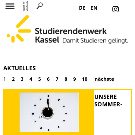
DE
EN
Suchen nach:
AKTUELLES
1
2
3
4
5
6
7
8
9
10
nächste
UNSERE
SOMMER-