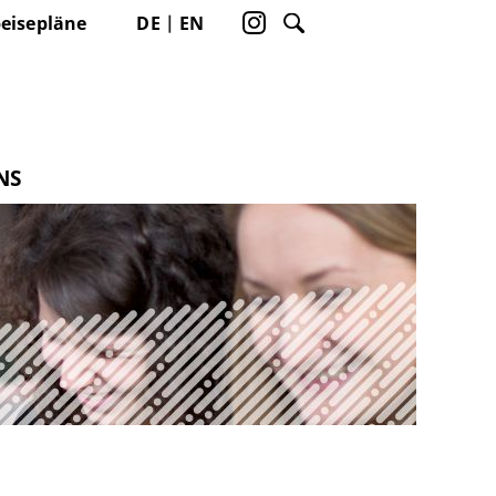
eisepläne
DE
EN
NS