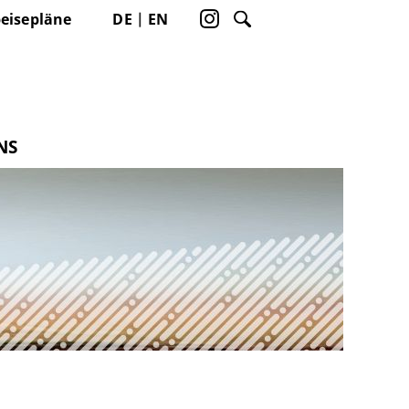
eisepläne
DE
EN
NS