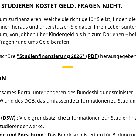
STUDIEREN KOSTET GELD. FRAGEN NICHT.
ium zu finanzieren. Welche die richtige für Sie ist, finden 
nen heraus und unterstützen Sie dabei, Ihren Lebensunte
ium, von Jobben über Kindergeld bis hin zum Darlehen – b
Fragen rund ums Geld beraten.
oschüre
"Studienfinanzierung 2026" (PDF)
herausgegeben 
ON
nsames Portal unter anderen des Bundesbildungsministeriu
SW und des DGB, das umfassende Informationen zu Studium
 (DSW)
: Viele grundsätzliche Informationen zur Studienf
Studierendenwerke.
ung und Forschung
: Das Bundesministerium für Bildung u