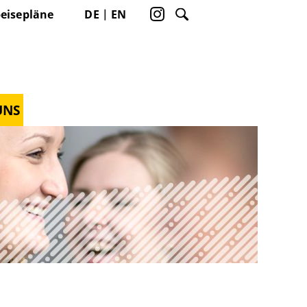
eisepläne
DE
EN
UNS