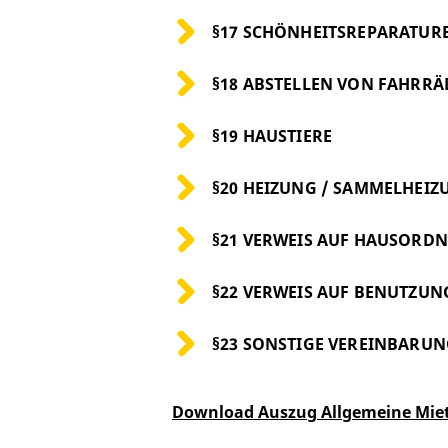
§17 SCHÖNHEITSREPARATUR
§18 ABSTELLEN VON FAHRR
§19 HAUSTIERE
§20 HEIZUNG / SAMMELHEIZ
§21 VERWEIS AUF HAUSORD
§22 VERWEIS AUF BENUTZU
§23 SONSTIGE VEREINBARU
Download Auszug Allgemeine Mie