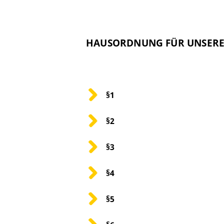
HAUSORDNUNG FÜR UNSER
§1
§2
§3
§4
§5