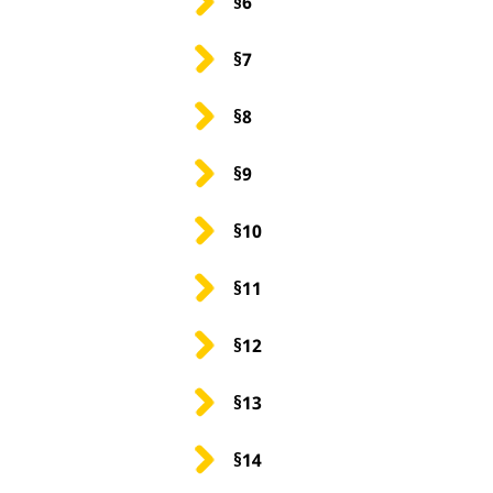
§6
§7
§8
§9
§10
§11
§12
§13
§14