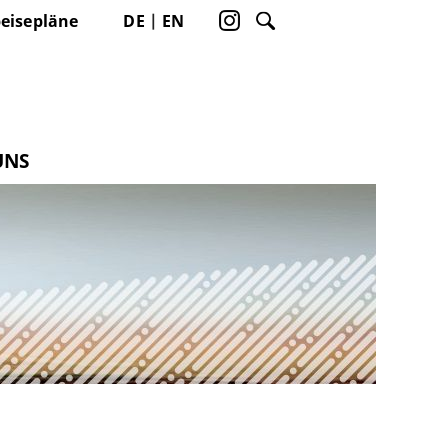
eisepläne
DE
EN
UNS