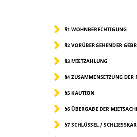
§1 WOHNBERECHTIGUNG
§2 VORÜBERGEHENDER GEBR
§3 MIETZAHLUNG
§4 ZUSAMMENSETZUNG DER 
§5 KAUTION
§6 ÜBERGABE DER MIETSACH
§7 SCHLÜSSEL / SCHLIESSKA