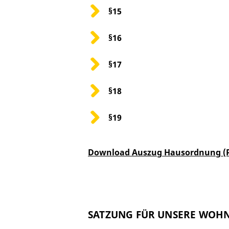
§15
§16
§17
§18
§19
Download Auszug Hausordnung (
SATZUNG FÜR UNSERE WOH