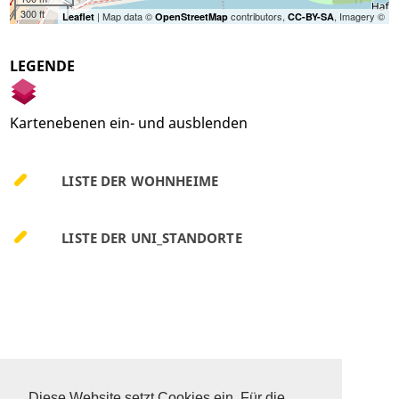
300 ft
| Map data ©
contributors,
, Imagery ©
Leaflet
OpenStreetMap
CC-BY-SA
LEGENDE
Kartenebenen ein- und ausblenden
LISTE DER WOHNHEIME
LISTE DER UNI_STANDORTE
DATENSCHUTZ
SITEMAP
Diese Website setzt Cookies ein. Für die