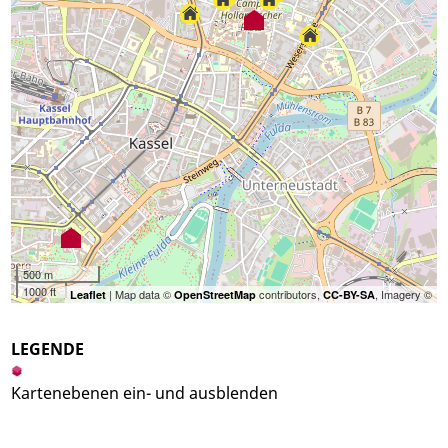
500 m
1000 ft
| Map data ©
contributors,
, Imagery ©
Leaflet
OpenStreetMap
CC-BY-SA
LEGENDE
Kartenebenen ein- und ausblenden