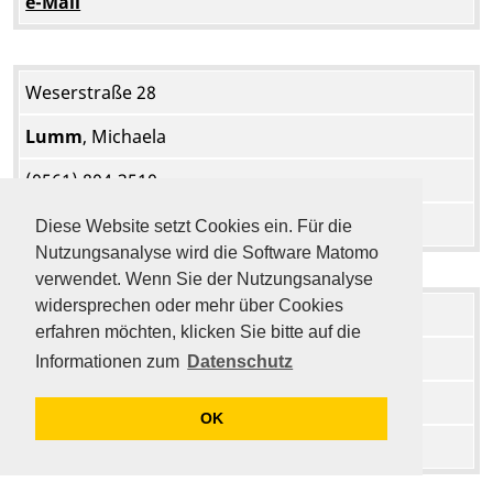
e-Mail
Weserstraße 28
Lumm
, Michaela
(0561) 804-3510
e-Mail
Diese Website setzt Cookies ein. Für die
Nutzungsanalyse wird die Software Matomo
verwendet. Wenn Sie der Nutzungsanalyse
widersprechen oder mehr über Cookies
Wolfhager Straße 10, 12, 12a
erfahren möchten, klicken Sie bitte auf die
Engel
, Alica
Informationen zum
Datenschutz
(0561) 804-1839
OK
e-Mail